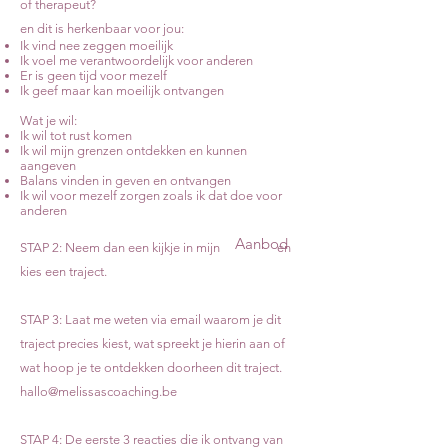
of therapeut?
en dit is herkenbaar voor jou:
Ik vind nee zeggen moeilijk
Ik voel me verantwoordelijk voor anderen
Er is geen tijd voor mezelf
Ik geef maar kan moeilijk ontvangen
Wat je wil:
Ik wil tot rust komen
Ik wil mijn grenzen ontdekken en kunnen
aangeven
Balans vinden in geven en ontvangen
Ik wil voor mezelf zorgen zoals ik dat doe voor
anderen
Aanbod
STAP 2: Neem dan een kijkje in mijn en
kies een traject.
STAP 3: Laat me weten via email waarom je dit
traject precies kiest, wat spreekt je hierin aan of
wat hoop je te ontdekken doorheen dit traject.
hallo@melissascoaching.be
STAP 4: De eerste 3 reacties die ik ontvang van