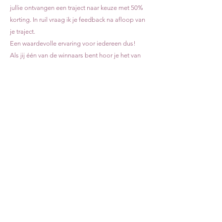
jullie ontvangen een traject naar keuze met 50%
korting. In ruil vraag ik je feedback na afloop van
je traject.
Een waardevolle ervaring voor iedereen dus!
Als jij één van de winnaars bent hoor je het van
mij persoonlijk.
ALLE WINNAARS ZIJN ONDERTUSSEN
GEKEND EN GESTART MET HUN TRAJECT
NAAR KEUZE. Ontdek binnen kort hun
ervaringen.
Bedankt voor je deelname.
Ik kijk er naar uit je te ontmoeten!
Warme groeten,
Melissa