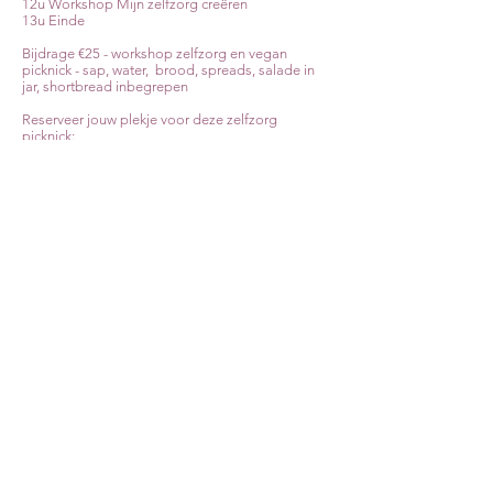
12u Workshop Mijn zelfzorg creëren
13u Einde
Bijdrage €25 - workshop zelfzorg en vegan
picknick - sap, water, brood, spreads, salade in
jar, shortbread inbegrepen
Reserveer jouw plekje voor deze zelfzorg
picknick:
Bestellen
GEANNULEERD
​Zondag 16 Augustus 10u45 - 13u
Locatie: @Hof de Bist, Veltwijcklaan, 2180 Ekeren
Kom binnen langs de hoofdingang aan de
parking van de Veltwijcklaan, je kan me vinden op
de grote grasweide.
Breng een kussen of zitbolster mee voor je
comfort.
Bekijk/ Deel dit event via Facebook