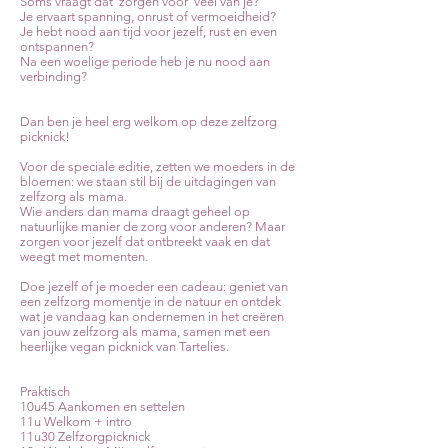
Soms vraagt dat 'zorgen voor' veel van je?
Je ervaart spanning, onrust of vermoeidheid?
Je hebt nood aan tijd voor jezelf, rust en even
ontspannen?
Na een woelige periode heb je nu nood aan
verbinding?
Dan ben je heel erg welkom op deze zelfzorg
picknick!
Voor de speciale editie, zetten we moeders in de
bloemen: we staan stil bij de uitdagingen van
zelfzorg als mama.
Wie anders dan mama draagt geheel op
natuurlijke manier de zorg voor anderen? Maar
zorgen voor jezelf dat ontbreekt vaak en dat
weegt met momenten.
Doe jezelf of je moeder een cadeau: geniet van
een zelfzorg momentje in de natuur en ontdek
wat je vandaag kan ondernemen in het creëren
van jouw zelfzorg als mama, samen met een
heerlijke vegan picknick van Tartelies.
Praktisch
10u45 Aankomen en settelen
11u Welkom + intro
11u30 Zelfzorgpicknick